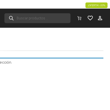
¡OFERTA! -33%
Búsqueda
de
productos
ección.