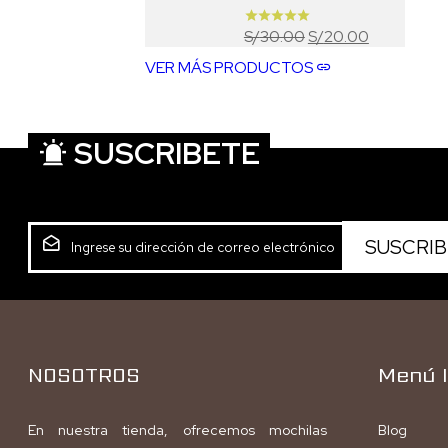
El
El
30.00
20.00
S/
S/
precio
precio
VER MÁS PRODUCTOS
original
actual
era:
es:
S/30.00.
S/20.00.
SUSCRIBETE
NOSOTROS
Menú I
En nuestra tienda, ofrecemos mochilas
Blog