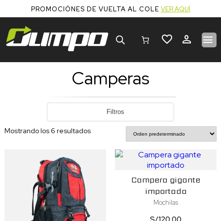
PROMOCIÓNES DE VUELTA AL COLE
VER AQUÍ
Búsqueda
de
productos
Camperas
Filtros
Mostrando los 6 resultados
Campera gigante
importado
Mochilas
S/
120.00