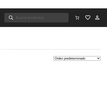
Búsqueda
de
productos
o
s:
e