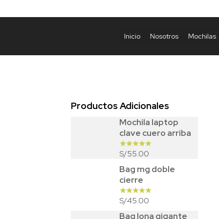
Inicio
Nosotros
Mochilas
Productos Adicionales
Mochila laptop
clave cuero arriba
55.00
S/
Bag mg doble
cierre
45.00
S/
Bag lona gigante