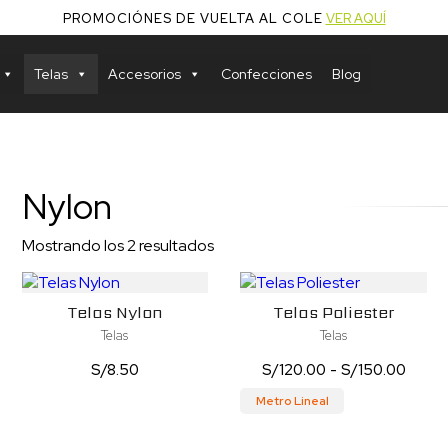
PROMOCIÓNES DE VUELTA AL COLE
VER AQUÍ
Telas
Accesorios
Confecciones
Blog
Nylon
Mostrando los 2 resultados
Telas Nylon
Telas Poliester
Telas
Telas
Rang
S/
8.50
S/
120.00
-
S/
150.00
de
Metro Lineal
precio
Este
desd
producto