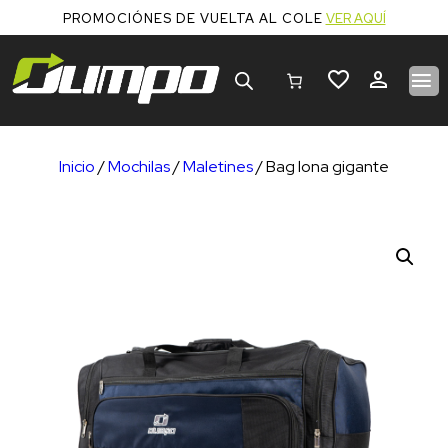
PROMOCIÓNES DE VUELTA AL COLE
VER AQUÍ
Búsqueda
de
productos
Inicio
/
Mochilas
/
Maletines
/ Bag lona gigante