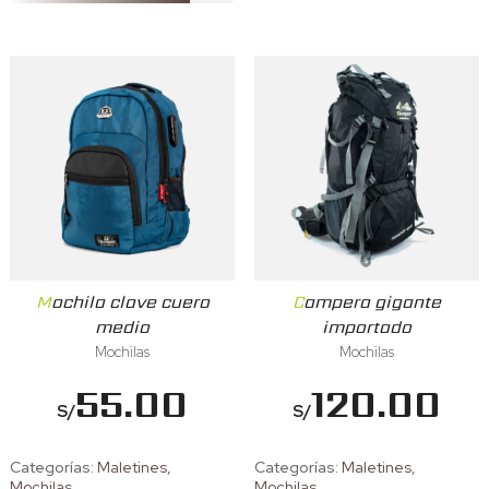
Mochila clave cuero
Campera gigante
medio
importado
Mochilas
Mochilas
55.00
120.00
S/
S/
Categorías:
Maletines
,
Categorías:
Maletines
,
Mochilas
Mochilas